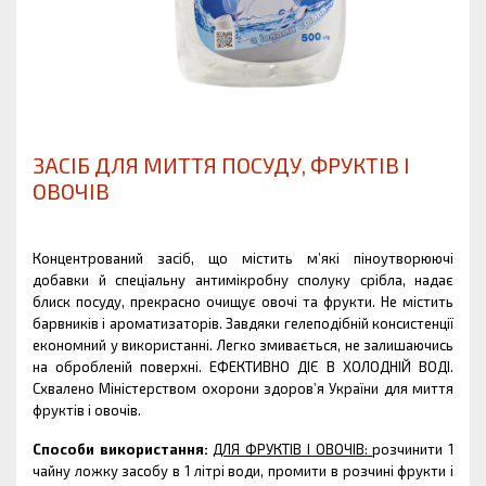
ЗАСІБ ДЛЯ МИТТЯ ПОСУДУ, ФРУКТІВ І
ОВОЧІВ
Концентрований засіб, що містить м’які піноутворюючі
добавки й спеціальну антимікробну сполуку срібла, надає
блиск посуду, прекрасно очищує овочі та фрукти. Не містить
барвників і ароматизаторів. Завдяки гелеподібній консистенції
економний у використанні. Легко змивається, не залишаючись
на обробленій поверхні. ЕФЕКТИВНО ДІЄ В ХОЛОДНІЙ ВОДІ.
Схвалено Міністерством охорони здоров’я України для миття
фруктів і овочів.
Способи використання:
ДЛЯ ФРУКТІВ І ОВОЧІВ:
розчинити 1
чайну ложку засобу в 1 літрі води, промити в розчині фрукти і