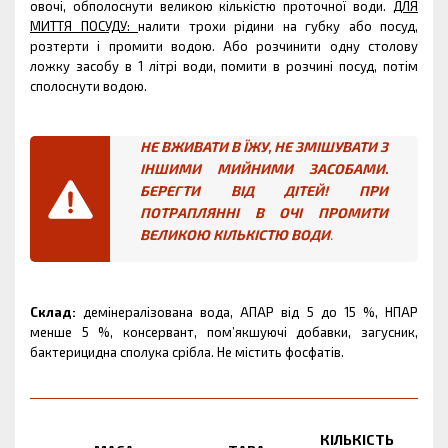
овочі, обполоснути великою кількістю проточної води.
ДЛЯ
МИТТЯ ПОСУДУ:
налити трохи рідини на губку або посуд,
розтерти і промити водою. Або розчинити одну столову
ложку засобу в 1 літрі води, помити в розчині посуд, потім
сполоснути водою.
НЕ ВЖИВАТИ В ЇЖУ, НЕ ЗМІШУВАТИ З
ІНШИМИ МИЙНИМИ ЗАСОБАМИ.
БЕРЕГТИ ВІД ДІТЕЙ! ПРИ
ПОТРАПЛЯННІ В ОЧІ ПРОМИТИ
ВЕЛИКОЮ КІЛЬКІСТЮ ВОДИ
.
Склад:
демінералізована вода, АПАР від 5 до 15 %, НПАР
менше 5 %, консервант, пом’якшуючі добавки, загусник,
бактерицидна сполука срібла. Не містить фосфатів.
КІЛЬКІСТЬ